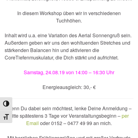
In diesem Workshop üben wir in verschiedenen
Tuchhöhen.
Inhalt wird u.a. eine Variation des Aerial Sonnengruß sein.
Außerdem geben wir uns den wohltuenden Stretches und
stärkenden Balancen hin und aktivieren die
CoreTiefenmuskulatur, die Dich stärkt und aufrichtet.
Samstag, 24.08.19 von 14:00 – 16:30 Uhr
Energieausgleich: 30,- €
Umschalten auf hohe Kontraste
Wenn Du dabei sein möchtest, lenke Deine Anmeldung –
bitte spätestens 3 Tage vor Veranstaltungsbeginn –
per
Schrift vergrößern
Email
oder 0152 – 0477 49 99 an mich.
Mit herzlichen Frühlingsgrüßen und mit großer Vorfreude