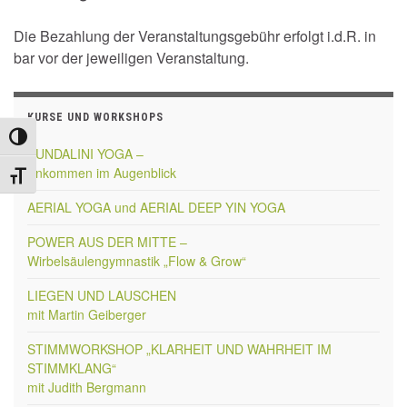
Die Bezahlung der Veranstaltungsgebühr erfolgt i.d.R. in
bar vor der jeweiligen Veranstaltung.
KURSE UND WORKSHOPS
Umschalten auf hohe Kontraste
KUNDALINI YOGA –
Ankommen im Augenblick
Schrift vergrößern
AERIAL YOGA und AERIAL DEEP YIN YOGA
POWER AUS DER MITTE –
Wirbelsäulengymnastik „Flow & Grow“
LIEGEN UND LAUSCHEN
mit Martin Geiberger
STIMMWORKSHOP „KLARHEIT UND WAHRHEIT IM
STIMMKLANG“
mit Judith Bergmann