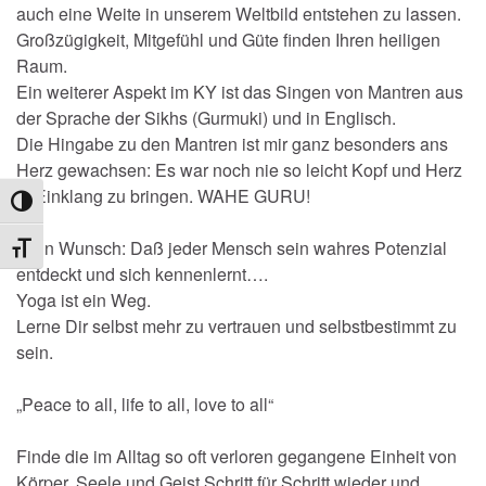
auch eine Weite in unserem Weltbild entstehen zu lassen.
Großzügigkeit, Mitgefühl und Güte finden Ihren heiligen
Raum.
Ein weiterer Aspekt im KY ist das Singen von Mantren aus
der Sprache der Sikhs (Gurmuki) und in Englisch.
Die Hingabe zu den Mantren ist mir ganz besonders ans
Herz gewachsen: Es war noch nie so leicht Kopf und Herz
in Einklang zu bringen. WAHE GURU!
Umschalten auf hohe Kontraste
Mein Wunsch: Daß jeder Mensch sein wahres Potenzial
Schrift vergrößern
entdeckt und sich kennenlernt….
Yoga ist ein Weg.
Lerne Dir selbst mehr zu vertrauen und selbstbestimmt zu
sein.
„Peace to all, life to all, love to all“
Finde die im Alltag so oft verloren gegangene Einheit von
Körper, Seele und Geist Schritt für Schritt wieder und