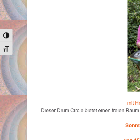
Umschalten auf hohe Kontraste
Schrift vergrößern
mit H
Dieser Drum Circle bietet einen freien Rau
Sonnt