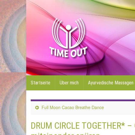
Startseite
Über mich
Ayurvedische Massagen
Full Moon Cacao Breathe Dance
DRUM CIRCLE TOGETHER* – Ge