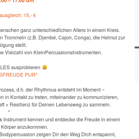
:00 – 17.00 Uhr
ausgleich: 15,- €
Menschen ganz unterschiedlichen Alters in einem Kreis.
n Trommeln (z.B. Djembé, Cajon, Conga), die Helmut zur
ügung stellt.
ne Vielzahl von KleinPercussionsInstrumenten.
LLES ausprobieren
SFREUDE PUR*
 Prozess, d.h. der Rhythmus entsteht im Moment ~
en in Kontakt zu treten, miteinander zu kommunizieren,
aft + Resilienz für Deinen Lebensweg zu sammeln.
*
s Instrument kennen und entdecke die Freude in einem
n Körper anzukommen.
odypercussion zeigen Dir den Weg Dich entspannt,