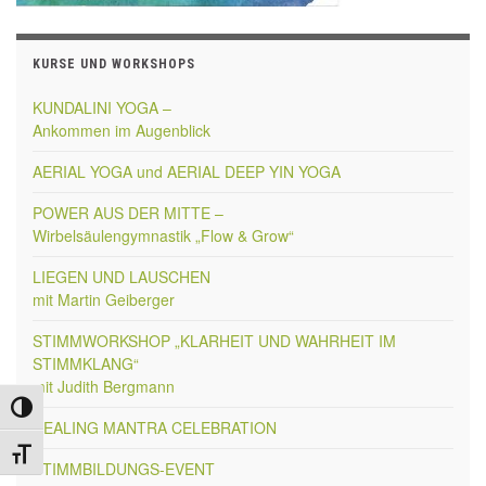
KURSE UND WORKSHOPS
KUNDALINI YOGA –
Ankommen im Augenblick
AERIAL YOGA und AERIAL DEEP YIN YOGA
POWER AUS DER MITTE –
Wirbelsäulengymnastik „Flow & Grow“
LIEGEN UND LAUSCHEN
mit Martin Geiberger
STIMMWORKSHOP „KLARHEIT UND WAHRHEIT IM
STIMMKLANG“
mit Judith Bergmann
Umschalten auf hohe Kontraste
HEALING MANTRA CELEBRATION
Schrift vergrößern
STIMMBILDUNGS-EVENT