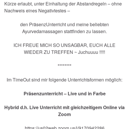
Kürze erlaubt, unter Einhaltung der Abstandregeln – ohne
Nachweis eines Negativtestes –
den PräsenzUnterricht und meine beliebten
Ayurvedamassagen stattfinden zu lassen.
ICH FREUE MICH SO UNSAGBAR, EUCH ALLE
WIEDER ZU TREFFEN ~ Juchuuuu !!!!!
********
Im TimeOut sind mir folgende Unterrichtsformen möglich:
Präsenzunterricht – Live und in Farbe
Hybrid d.h. Live Unterricht mit gleichzeitigem Online via
Zoom
https://us02web.zoom.us/j/9170942286