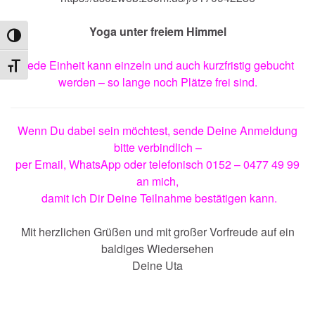
Yoga unter freiem Himmel
Umschalten auf hohe Kontraste
Jede Einheit kann einzeln und auch kurzfristig gebucht
Schrift vergrößern
werden – so lange noch Plätze frei sind.
Wenn Du dabei sein möchtest, sende Deine Anmeldung
bitte verbindlich –
per
Email
, WhatsApp oder telefonisch
0152 – 0477 49 99
an mich,
damit ich Dir Deine Teilnahme bestätigen kann.
Mit herzlichen Grüßen und mit großer Vorfreude auf ein
baldiges Wiedersehen
Deine Uta