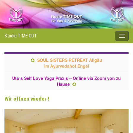
Studio TIME OUT
Navi
umsc
SOUL SISTERS RETREAT Allgäu
im Ayurvedahof Engel
Uta´s Self Love Yoga Praxis – Online via Zoom von zu
Hause
Wir öffnen wieder !