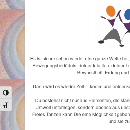
Es ist sicher schon wieder eine ganze Weile her
Bewegungsbedürfnis, deiner Intuition, deiner L
Bewusstheit, Erdung und 
Dann wird es wieder Zeit… komm und entdecke, s
Umschalten auf hohe Kontraste
Du bestehst nicht nur aus Elementen, die stä
Schrift vergrößern
Umwelt unterliegen, sondern ebenso aus unse
Freies Tanzen kann Die eine Möglichkeit gebe
und sie zu