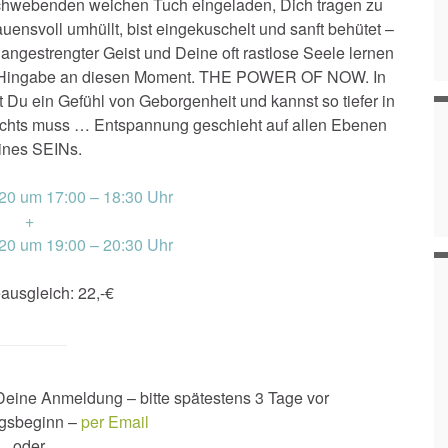
chwebenden weichen Tuch eingeladen, Dich tragen zu
auensvoll umhüllt, bist eingekuschelt und sanft behütet –
ngestrengter Geist und Deine oft rastlose Seele lernen
ige Hingabe an diesen Moment. THE POWER OF NOW. In
Du ein Gefühl von Geborgenheit und kannst so tiefer in
 Nichts muss … Entspannung geschieht auf allen Ebenen
ines SEINs.
20 um 17:00 – 18:30 Uhr
+
20 um 19:00 – 20:30 Uhr
ausgleich: 22,-€
eine Anmeldung – bitte spätestens 3 Tage vor
ngsbeginn –
per Email
oder