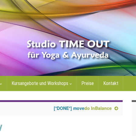
Kursangebote und Workshops
Preise
Kontakt
[*DONE*] move
do
InBalance
y