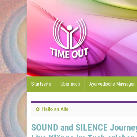
Startseite
Über mich
Ayurvedische Massagen
Hallo an Alle
SOUND and SILENCE Journe