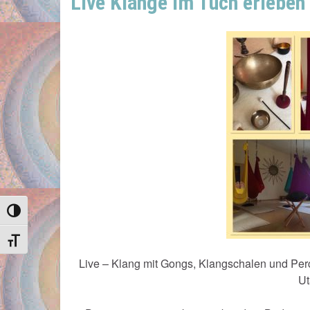
Live Klänge im Tuch erleben
Umschalten auf hohe Kontraste
Schrift vergrößern
Live – Klang mit Gongs, Klangschalen und Per
Ut